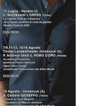
11 Luglio - Ravello (I)
C. Monteverdi L'ORFEO
(Orfeo)
La Capella Reial de Catalunya
Jordi Savall
direttore & viola da gamba
Ravello Festival 2026
READ MORE
7/8,11/12, 15/16 Agosto
Tiroler Landestheater, Innsbruck (A)
P. Antonio Cesti IL POMO D'ORO
(Paride)
Accademia Bizantina
direttore
Ottavio Dantone
regia
Fabio Ceresa
Innsbrucker Festwochen der Alten Musik
READ MORE
19 Agosto - Innsbruck (A)
A. Caldara GIOSEFFO
(Testo)
Consort & Choir Maghini
Alessandro De Marchi
direttore
Innsbrucker Festwochen der Alten Musik