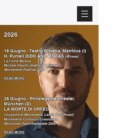
2026
18 Giugno - Teatro Bibiena, Mantova (I)
H. Purcell DIDO AND ÆNEAS
(Æneas)
La Fonte Musica
Michele Pasotti
direttore & tiorba
Monteverdi Festival 2026
READ MORE
28 Giugno - Prinzregententheater,
München (D)
LA MORTE DI ORFEO
(musiche di Monteverdi, Landi, Peri, Rossi)
Monteverdi Continuo Ensembles
Münchner Opernfestspiele 2026
READ MORE